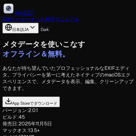
AnyEXIF
Exifリーダー
マックAPP
マニュアル
日本語
JA
Dark
メタデータを使いこなす
オフライン＆無料。
あなたが待ち望んでいたプロフェッショナルなEXIFエディ
タ。プライバシーを第一に考えたネイティブのmacOSエク
スペリエンスで、メタデータを表示、編集、クリーンアップ
できます。
App Storeでダウンロード
バージョン
:
2.0.1
ビルド
:
45
発売日
:
2025年11月5日
マックオス
:
13.5+